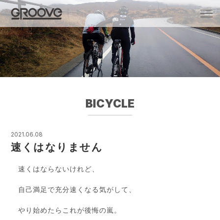
Groove 自転車 カフェ 輸入車・国産車のチ
ューニング/販売
BICYCLE
2021.06.08
速くはなりません
速くはならないけれど、
自己満足で充分速くなる気がして、
やり始めたらこれが後悔の嵐。