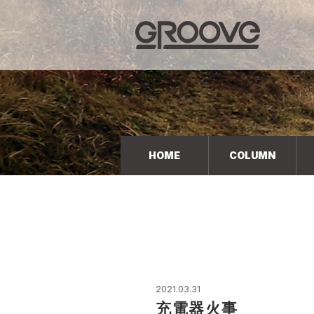
Groove 自転車 カフェ 輸入車・国産車のチューニン
グ/販売
HOME
COLUMN
2021.03.31
充電器火事