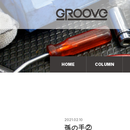
Groove 自転車 カフェ 輸入車・国産車のチューニン
グ/販売
HOME
COLUMN
2021.02.10
孫の手②