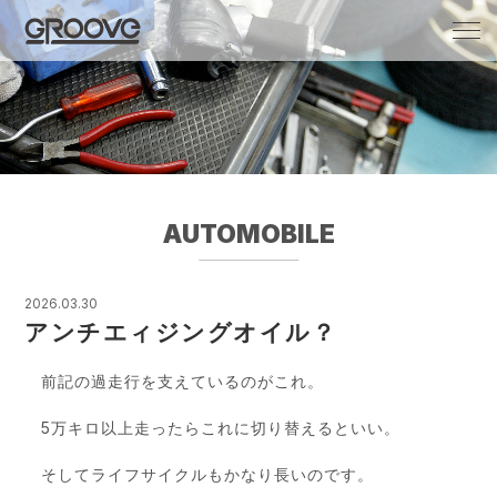
Groove 自転車 カフェ 輸入車・国産車のチ
ューニング/販売
AUTOMOBILE
2026.03.30
アンチエィジングオイル？
前記の過走行を支えているのがこれ。
5万キロ以上走ったらこれに切り替えるといい。
そしてライフサイクルもかなり長いのです。