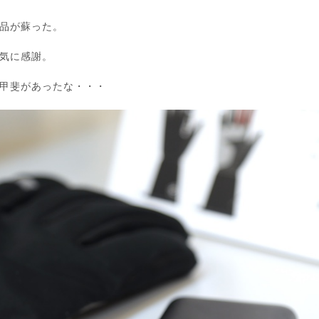
品が蘇った。
気に感謝。
甲斐があったな・・・