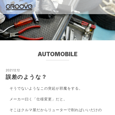
Groove 自転車 カフェ 輸入車・国産車のチ
ューニング/販売
AUTOMOBILE
2021.12.12
誤差のような？
そうでないようなこの突起が邪魔をする。
メーカー曰く「仕様変更」だと。
そこはクルマ屋だからリューターで削ればいいだけの