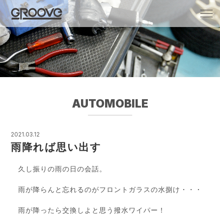
Groove 自転車 カフェ 輸入車・国産車のチ
ューニング/販売
AUTOMOBILE
2021.03.12
雨降れば思い出す
久し振りの雨の日の会話。
雨が降らんと忘れるのがフロントガラスの水捌け・・・
雨が降ったら交換しよと思う撥水ワイパー！